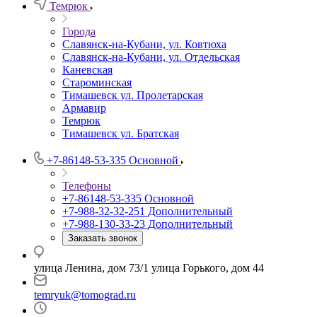
Темрюк
Города
Славянск-на-Кубани, ул. Ковтюха
Славянск-на-Кубани, ул. Отдельская
Каневская
Староминская
Тимашевск ул. Пролетарская
Армавир
Темрюк
Тимашевск ул. Братская
+7-86148-53-335
Основной
Телефоны
+7-86148-53-335
Основной
+7-988-32-32-251
Дополнительный
+7-988-130-33-23
Дополнительный
Заказать звонок
улица Ленина, дом 73/1 улица Горького, дом 44
temryuk@tomograd.ru