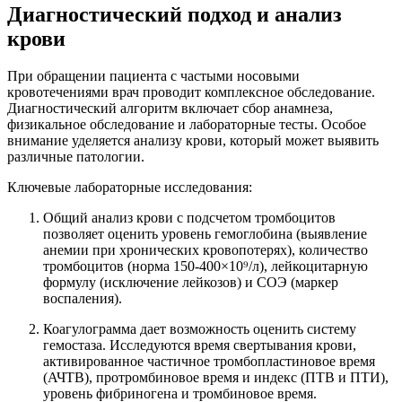
Диагностический подход и анализ
крови
При обращении пациента с частыми носовыми
кровотечениями врач проводит комплексное обследование.
Диагностический алгоритм включает сбор анамнеза,
физикальное обследование и лабораторные тесты. Особое
внимание уделяется анализу крови, который может выявить
различные патологии.
Ключевые лабораторные исследования:
Общий анализ крови с подсчетом тромбоцитов
позволяет оценить уровень гемоглобина (выявление
анемии при хронических кровопотерях), количество
тромбоцитов (норма 150-400×10⁹/л), лейкоцитарную
формулу (исключение лейкозов) и СОЭ (маркер
воспаления).
Коагулограмма дает возможность оценить систему
гемостаза. Исследуются время свертывания крови,
активированное частичное тромбопластиновое время
(АЧТВ), протромбиновое время и индекс (ПТВ и ПТИ),
уровень фибриногена и тромбиновое время.