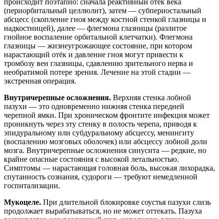
происходит поэтапно: сначала реактивный отёк века
(периорбитальный целлюлит), затем — субпериостальный
абсцесс (скопление гноя между костной стенкой глазницы и
надкостницей), далее — флегмона глазницы (разлитое
гнойное воспаление орбитальной клетчатки). Флегмона
глазницы — жизнеугрожающее состояние, при котором
нарастающий отёк и давление гноя могут привести к
тромбозу вен глазницы, сдавлению зрительного нерва и
необратимой потере зрения. Лечение на этой стадии —
экстренная операция.
Внутричерепные осложнения.
Верхняя стенка лобной
пазухи — это одновременно нижняя стенка передней
черепной ямки. При хроническом фронтите инфекция может
проникнуть через эту стенку в полость черепа, приводя к
эпидуральному или субдуральному абсцессу, менингиту
(воспалению мозговых оболочек) или абсцессу лобной доли
мозга. Внутричерепные осложнения синусита — редкие, но
крайне опасные состояния с высокой летальностью.
Симптомы — нарастающая головная боль, высокая лихорадка,
спутанность сознания, судороги — требуют немедленной
госпитализации.
Мукоцеле.
При длительной блокировке соустья пазухи слизь
продолжает вырабатываться, но не может оттекать. Пазуха