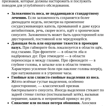
признаков, которые должны насторожить и послужить
поводом для углублённого обследования.
Заложенность носа, не поддающаяся стандартному
лечению.
Если заложенность сохраняется более
двенадцати недель, несмотря на применение
сосудосуживающих капель, промываний и даже курса
антибиотиков, речь, скорее всего, идёт о хроническом
синусите. Заложенность может быть односторонней или
двусторонней, постоянной или чередующейся.
Давящая боль или ощущение тяжести в проекции
пазух.
При гайморите боль локализуется в области щёк,
под глазами. При фронтите — в области лба и
надбровных дуг. При этмоидите — в области
переносицы и между глазами. При сфеноидите — в
глубине головы, в затылке или в области темени.
Характерно усиление боли при наклоне головы вперёд,
при натуживании и в утренние часы.
Гнойные или слизисто-гнойные выделения из носа.
Жёлто-зелёные густые выделения, особенно
односторонние, — классический признак
бактериального синусита. Иногда выделения стекают по
задней стенке глотки (постназальный затёк), вызывая
першение, кашель и неприятный привкус во рту.
Снижение или полная потеря обоняния.
Аносмия