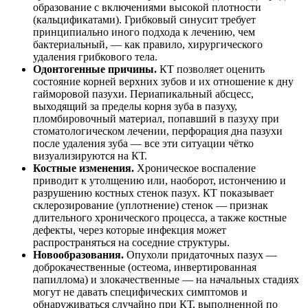
образование с включениями высокой плотности
(кальцификатами). Грибковый синусит требует
принципиально иного подхода к лечению, чем
бактериальный, — как правило, хирургического
удаления грибкового тела.
Одонтогенные причины.
КТ позволяет оценить
состояние корней верхних зубов и их отношение к дну
гайморовой пазухи. Периапикальный абсцесс,
выходящий за пределы корня зуба в пазуху,
пломбировочный материал, попавший в пазуху при
стоматологическом лечении, перфорация дна пазухи
после удаления зуба — все эти ситуации чётко
визуализируются на КТ.
Костные изменения.
Хроническое воспаление
приводит к утолщению или, наоборот, истончению и
разрушению костных стенок пазух. КТ показывает
склерозирование (уплотнение) стенок — признак
длительного хронического процесса, а также костные
дефекты, через которые инфекция может
распространяться на соседние структуры.
Новообразования.
Опухоли придаточных пазух —
доброкачественные (остеома, инвертированная
папиллома) и злокачественные — на начальных стадиях
могут не давать специфических симптомов и
обнаруживаться случайно при КТ, выполненной по