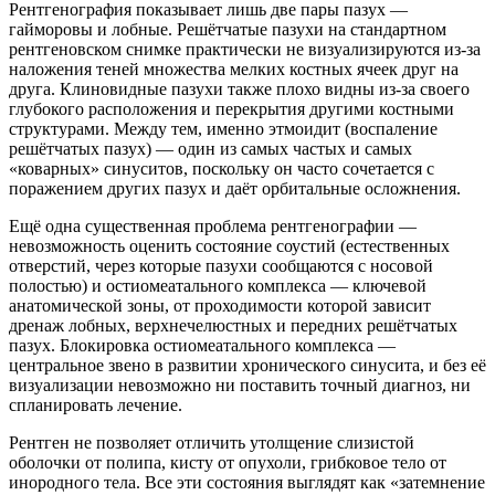
Рентгенография показывает лишь две пары пазух —
гайморовы и лобные. Решётчатые пазухи на стандартном
рентгеновском снимке практически не визуализируются из-за
наложения теней множества мелких костных ячеек друг на
друга. Клиновидные пазухи также плохо видны из-за своего
глубокого расположения и перекрытия другими костными
структурами. Между тем, именно этмоидит (воспаление
решётчатых пазух) — один из самых частых и самых
«коварных» синуситов, поскольку он часто сочетается с
поражением других пазух и даёт орбитальные осложнения.
Ещё одна существенная проблема рентгенографии —
невозможность оценить состояние соустий (естественных
отверстий, через которые пазухи сообщаются с носовой
полостью) и остиомеатального комплекса — ключевой
анатомической зоны, от проходимости которой зависит
дренаж лобных, верхнечелюстных и передних решётчатых
пазух. Блокировка остиомеатального комплекса —
центральное звено в развитии хронического синусита, и без её
визуализации невозможно ни поставить точный диагноз, ни
спланировать лечение.
Рентген не позволяет отличить утолщение слизистой
оболочки от полипа, кисту от опухоли, грибковое тело от
инородного тела. Все эти состояния выглядят как «затемнение