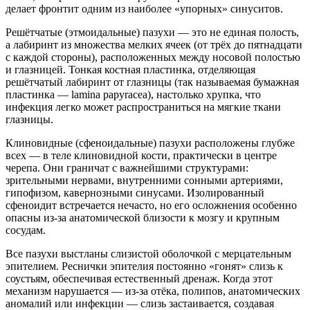
делает фронтит одним из наиболее «упорных» синуситов.
Решётчатые (этмоидальные) пазухи — это не единая полость,
а лабиринт из множества мелких ячеек (от трёх до пятнадцати
с каждой стороны), расположенных между носовой полостью
и глазницей. Тонкая костная пластинка, отделяющая
решётчатый лабиринт от глазницы (так называемая бумажная
пластинка — lamina papyracea), настолько хрупка, что
инфекция легко может распространиться на мягкие ткани
глазницы.
Клиновидные (сфеноидальные) пазухи расположены глубже
всех — в теле клиновидной кости, практически в центре
черепа. Они граничат с важнейшими структурами:
зрительными нервами, внутренними сонными артериями,
гипофизом, кавернозными синусами. Изолированный
сфеноидит встречается нечасто, но его осложнения особенно
опасны из-за анатомической близости к мозгу и крупным
сосудам.
Все пазухи выстланы слизистой оболочкой с мерцательным
эпителием. Реснички эпителия постоянно «гонят» слизь к
соустьям, обеспечивая естественный дренаж. Когда этот
механизм нарушается — из-за отёка, полипов, анатомических
аномалий или инфекции — слизь застаивается, создавая