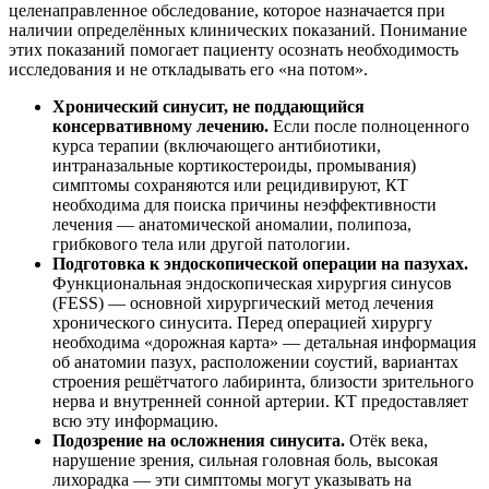
целенаправленное обследование, которое назначается при
наличии определённых клинических показаний. Понимание
этих показаний помогает пациенту осознать необходимость
исследования и не откладывать его «на потом».
Хронический синусит, не поддающийся
консервативному лечению.
Если после полноценного
курса терапии (включающего антибиотики,
интраназальные кортикостероиды, промывания)
симптомы сохраняются или рецидивируют, КТ
необходима для поиска причины неэффективности
лечения — анатомической аномалии, полипоза,
грибкового тела или другой патологии.
Подготовка к эндоскопической операции на пазухах.
Функциональная эндоскопическая хирургия синусов
(FESS) — основной хирургический метод лечения
хронического синусита. Перед операцией хирургу
необходима «дорожная карта» — детальная информация
об анатомии пазух, расположении соустий, вариантах
строения решётчатого лабиринта, близости зрительного
нерва и внутренней сонной артерии. КТ предоставляет
всю эту информацию.
Подозрение на осложнения синусита.
Отёк века,
нарушение зрения, сильная головная боль, высокая
лихорадка — эти симптомы могут указывать на