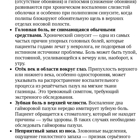
(отсутствие обоняния) и гипосмия (снижение обоняния)
развиваются при хроническом воспалении слизистой
оболочки и особенно при полипозном синусите, когда
полипы блокируют обонятельную щель в верхних
отделах носовой полости.
Головная боль, не снимающаяся обычными
средствами.
Хронический синусит — одна из самых
частых причин упорных головных болей, которые
пациенты годами лечат у невролога, не подозревая об
истинном источнике проблемы. Боль может быть тупой,
постоянной, усиливающейся к вечеру или, наоборот, к
утру.
Отёк век и области вокруг глаз.
Припухлость верхнего
или нижнего века, особенно односторонняя, может
указывать на распространение воспалительного
процесса из решётчатых пазух на мягкие ткани
глазницы. Это тревожный симптом, требующий
экстренного обследования.
Зубная боль в верхней челюсти.
Воспаление дна
гайморовой пазухи нередко имитирует зубную боль.
Пациент обращается к стоматологу, который не находит
причины — зубы здоровы. В таких случаях необходимо
обследовать гайморовы пазухи.
Неприятный запах из носа.
Зловонные выделения,
ощущение гнилостного запаха — признак серьёзного