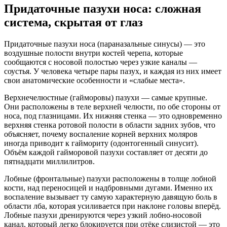
Придаточные пазухи носа: сложная
система, скрытая от глаз
Придаточные пазухи носа (параназальные синусы) — это
воздушные полости внутри костей черепа, которые
сообщаются с носовой полостью через узкие каналы —
соустья. У человека четыре пары пазух, и каждая из них имеет
свои анатомические особенности и «слабые места».
Верхнечелюстные (гайморовы) пазухи — самые крупные.
Они расположены в теле верхней челюсти, по обе стороны от
носа, под глазницами. Их нижняя стенка — это одновременно
верхняя стенка ротовой полости в области задних зубов, что
объясняет, почему воспаление корней верхних моляров
иногда приводит к гаймориту (одонтогенный синусит).
Объём каждой гайморовой пазухи составляет от десяти до
пятнадцати миллилитров.
Лобные (фронтальные) пазухи расположены в толще лобной
кости, над переносицей и надбровными дугами. Именно их
воспаление вызывает ту самую характерную давящую боль в
области лба, которая усиливается при наклоне головы вперёд.
Лобные пазухи дренируются через узкий лобно-носовой
канал, который легко блокируется при отёке слизистой — это