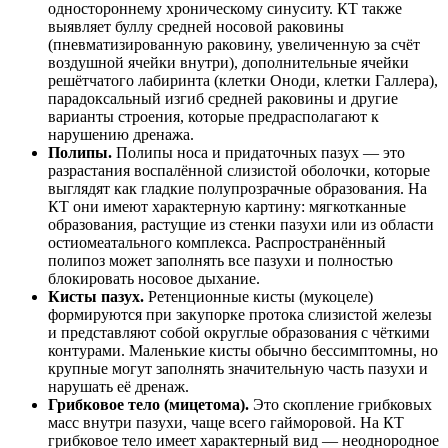
одностороннему хроническому синуситу. КТ также
выявляет буллу средней носовой раковины
(пневматизированную раковину, увеличенную за счёт
воздушной ячейки внутри), дополнительные ячейки
решётчатого лабиринта (клетки Оноди, клетки Галлера),
парадоксальный изгиб средней раковины и другие
варианты строения, которые предрасполагают к
нарушению дренажа.
Полипы.
Полипы носа и придаточных пазух — это
разрастания воспалённой слизистой оболочки, которые
выглядят как гладкие полупрозрачные образования. На
КТ они имеют характерную картину: мягкотканные
образования, растущие из стенки пазухи или из области
остиомеатального комплекса. Распространённый
полипоз может заполнять все пазухи и полностью
блокировать носовое дыхание.
Кисты пазух.
Ретенционные кисты (мукоцеле)
формируются при закупорке протока слизистой железы
и представляют собой округлые образования с чёткими
контурами. Маленькие кисты обычно бессимптомны, но
крупные могут заполнять значительную часть пазухи и
нарушать её дренаж.
Грибковое тело (мицетома).
Это скопление грибковых
масс внутри пазухи, чаще всего гайморовой. На КТ
грибковое тело имеет характерный вид — неоднородное