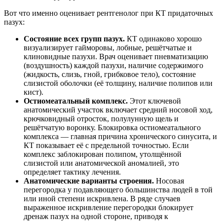
Вот что именно оценивает рентгенолог при КТ придаточных
пазух:
Состояние всех групп пазух.
КТ одинаково хорошо
визуализирует гайморовы, лобные, решётчатые и
клиновидные пазухи. Врач оценивает пневматизацию
(воздушность) каждой пазухи, наличие содержимого
(жидкость, слизь, гной, грибковое тело), состояние
слизистой оболочки (её толщину, наличие полипов или
кист).
Остиомеатальный комплекс.
Этот ключевой
анатомический участок включает средний носовой ход,
крючковидный отросток, полулунную щель и
решётчатую воронку. Блокировка остиомеатального
комплекса — главная причина хронического синусита, и
КТ показывает её с предельной точностью. Если
комплекс заблокирован полипом, утолщённой
слизистой или анатомической аномалией, это
определяет тактику лечения.
Анатомические варианты строения.
Носовая
перегородка у подавляющего большинства людей в той
или иной степени искривлена. В ряде случаев
выраженное искривление перегородки блокирует
дренаж пазух на одной стороне, приводя к