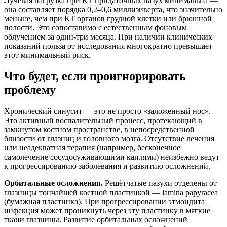
Лучевая нагрузка при КТ придаточных пазух минимальна —
она составляет порядка 0,2–0,6 миллизиверта, что значительно
меньше, чем при КТ органов грудной клетки или брюшной
полости. Это сопоставимо с естественным фоновым
облучением за один-три месяца. При наличии клинических
показаний польза от исследования многократно превышает
этот минимальный риск.
Что будет, если проигнорировать
проблему
Хронический синусит — это не просто «заложенный нос».
Это активный воспалительный процесс, протекающий в
замкнутом костном пространстве, в непосредственной
близости от глазниц и головного мозга. Отсутствие лечения
или неадекватная терапия (например, бесконечное
самолечение сосудосуживающими каплями) неизбежно ведут
к прогрессированию заболевания и развитию осложнений.
Орбитальные осложнения.
Решётчатые пазухи отделены от
глазницы тончайшей костной пластинкой — lamina papyracea
(бумажная пластинка). При прогрессировании этмоидита
инфекция может проникнуть через эту пластинку в мягкие
ткани глазницы. Развитие орбитальных осложнений