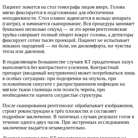
Пациент ложится на стол томографа лицом вверх. Голова
мягко фиксируется в подголовнике для обеспечения
неподвижности. Стол плавно задвигается в кольцо аппарата
(гантри), и начинается сканирование. Вся процедура занимает
буквально несколько секунд — за это время рентгеновская
трубка совершает полный оборот вокруг головы, а детекторы
фиксируют сотни тысяч проекций. Пациент не испытывает
никаких ощущений — ни боли, ни дискомфорта, ни чувства
тепла или давления.
В подавляющем большинстве случаев КТ придаточных пазух
выполняется без контрастного усиления. Контрастный
препарат (вводимый внутривенно) может потребоваться лишь
в особых ситуациях: при подозрении на опухоль, при
осложнённом синусите с распространением инфекции на
мягкие ткани глазницы или полость черепа, при
необходимости оценить сосудистые структуры.
После сканирования рентгенолог обрабатывает изображения,
строит реконструкции в трёх плоскостях и составляет
подробное заключение. В типичных случаях результат готов в
течение одного-двух часов. При экстренных исследованиях
заключение выдаётся незамедлительно.