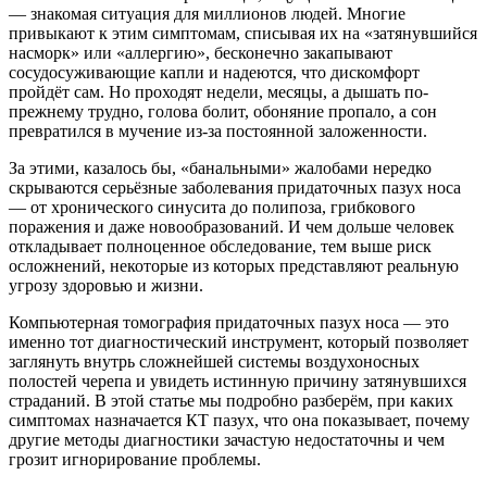
— знакомая ситуация для миллионов людей. Многие
привыкают к этим симптомам, списывая их на «затянувшийся
насморк» или «аллергию», бесконечно закапывают
сосудосуживающие капли и надеются, что дискомфорт
пройдёт сам. Но проходят недели, месяцы, а дышать по-
прежнему трудно, голова болит, обоняние пропало, а сон
превратился в мучение из-за постоянной заложенности.
За этими, казалось бы, «банальными» жалобами нередко
скрываются серьёзные заболевания придаточных пазух носа
— от хронического синусита до полипоза, грибкового
поражения и даже новообразований. И чем дольше человек
откладывает полноценное обследование, тем выше риск
осложнений, некоторые из которых представляют реальную
угрозу здоровью и жизни.
Компьютерная томография придаточных пазух носа — это
именно тот диагностический инструмент, который позволяет
заглянуть внутрь сложнейшей системы воздухоносных
полостей черепа и увидеть истинную причину затянувшихся
страданий. В этой статье мы подробно разберём, при каких
симптомах назначается КТ пазух, что она показывает, почему
другие методы диагностики зачастую недостаточны и чем
грозит игнорирование проблемы.