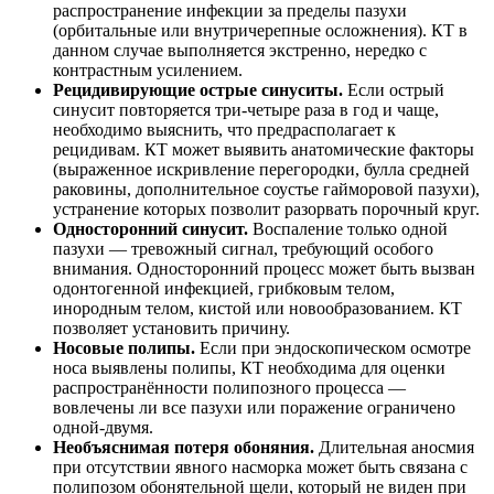
распространение инфекции за пределы пазухи
(орбитальные или внутричерепные осложнения). КТ в
данном случае выполняется экстренно, нередко с
контрастным усилением.
Рецидивирующие острые синуситы.
Если острый
синусит повторяется три-четыре раза в год и чаще,
необходимо выяснить, что предрасполагает к
рецидивам. КТ может выявить анатомические факторы
(выраженное искривление перегородки, булла средней
раковины, дополнительное соустье гайморовой пазухи),
устранение которых позволит разорвать порочный круг.
Односторонний синусит.
Воспаление только одной
пазухи — тревожный сигнал, требующий особого
внимания. Односторонний процесс может быть вызван
одонтогенной инфекцией, грибковым телом,
инородным телом, кистой или новообразованием. КТ
позволяет установить причину.
Носовые полипы.
Если при эндоскопическом осмотре
носа выявлены полипы, КТ необходима для оценки
распространённости полипозного процесса —
вовлечены ли все пазухи или поражение ограничено
одной-двумя.
Необъяснимая потеря обоняния.
Длительная аносмия
при отсутствии явного насморка может быть связана с
полипозом обонятельной щели, который не виден при