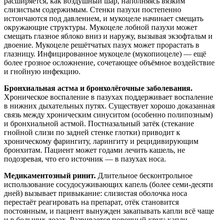
расширяется, как воздушный шар, наполняясь вязким
слизистым содержимым. Стенки пазухи постепенно
истончаются под давлением, и мукоцеле начинает смещать
окружающие структуры. Мукоцеле лобной пазухи может
смещать глазное яблоко вниз и наружу, вызывая экзофтальм и
двоение. Мукоцеле решётчатых пазух может прорастать в
глазницу. Инфицированное мукоцеле (мукопиоцеле) — ещё
более грозное осложнение, сочетающее объёмное воздействие
и гнойную инфекцию.
Бронхиальная астма и бронхолёгочные заболевания.
Хроническое воспаление в пазухах поддерживает воспаление
в нижних дыхательных путях. Существует хорошо доказанная
связь между хроническим синуситом (особенно полипозным)
и бронхиальной астмой. Постназальный затёк (стекание
гнойной слизи по задней стенке глотки) приводит к
хроническому фарингиту, ларингиту и рецидивирующим
бронхитам. Пациент может годами лечить кашель, не
подозревая, что его источник — в пазухах носа.
Медикаментозный ринит.
Длительное бесконтрольное
использование сосудосуживающих капель (более семи-десяти
дней) вызывает привыкание: слизистая оболочка носа
перестаёт реагировать на препарат, отёк становится
постоянным, и пациент вынужден закапывать капли всё чаще
и в больших дозах. Развивается порочный круг: капли —